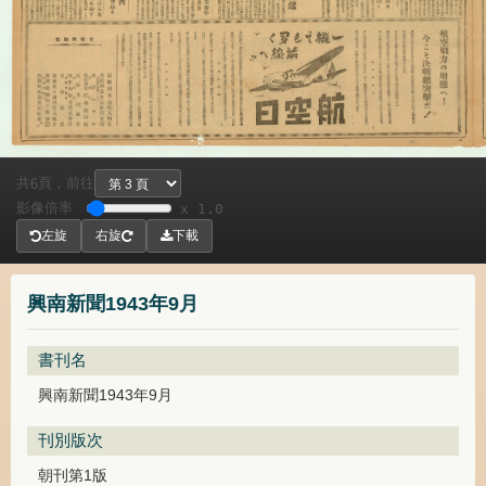
共
頁，
前往
6
影像倍率
x 1.0
左旋
右旋
下載
興南新聞1943年9月
書刊名
興南新聞1943年9月
刊別版次
朝刊第1版