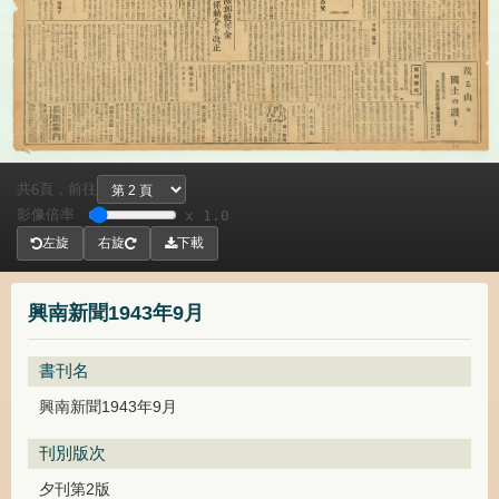
共
頁，
前往
6
影像倍率
x 1.0
左旋
右旋
下載
興南新聞1943年9月
書刊名
興南新聞1943年9月
刊別版次
夕刊第2版