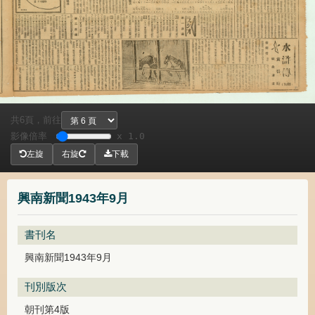
共
頁，
前往
6
影像倍率
x 1.0
左旋
右旋
下載
興南新聞1943年9月
書刊名
興南新聞1943年9月
刊別版次
朝刊第4版