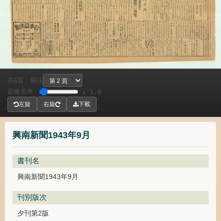
共
頁，
前往
6
影像倍率
x 1.0
左旋
右旋
下載
興南新聞1943年9月
書刊名
興南新聞1943年9月
刊別版次
夕刊第2版