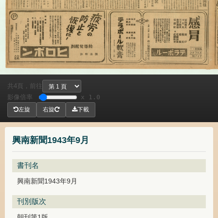
共
頁，
前往
4
影像倍率
x 1.0
左旋
右旋
下載
興南新聞1943年9月
書刊名
興南新聞1943年9月
刊別版次
朝刊第1版