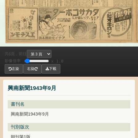
共
頁，
前往
6
影像倍率
x 1.0
左旋
右旋
下載
興南新聞1943年9月
書刊名
興南新聞1943年9月
刊別版次
朝刊第1版