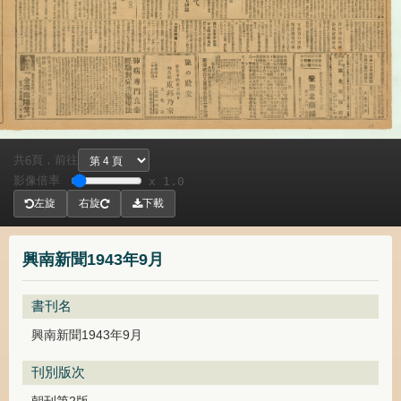
共
頁，
前往
6
影像倍率
x 1.0
左旋
右旋
下載
興南新聞1943年9月
書刊名
興南新聞1943年9月
刊別版次