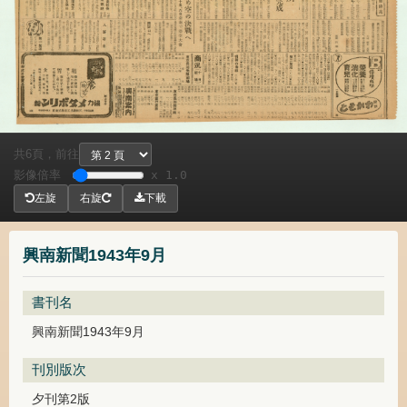
共
頁，
前往
6
影像倍率
x 1.0
左旋
右旋
下載
興南新聞1943年9月
書刊名
興南新聞1943年9月
刊別版次
夕刊第2版