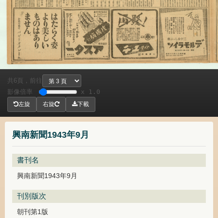
共
頁，
前往
6
影像倍率
x 1.0
左旋
右旋
下載
興南新聞1943年9月
書刊名
興南新聞1943年9月
刊別版次
朝刊第1版