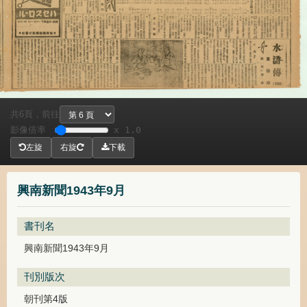
共
頁，
前往
6
影像倍率
x 1.0
左旋
右旋
下載
興南新聞1943年9月
書刊名
興南新聞1943年9月
刊別版次
朝刊第4版