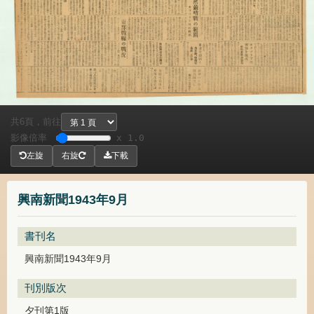
共
頁，
前往
6
影像倍率
x 1.0
左旋
右旋
下載
興南新聞1943年9月
書刊名
興南新聞1943年9月
刊別版次
夕刊第1版