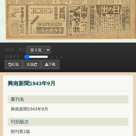
共
頁，
前往
6
影像倍率
x 1.0
左旋
右旋
下載
興南新聞1943年9月
書刊名
興南新聞1943年9月
刊別版次
朝刊第1版