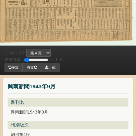
共
頁，
前往
4
影像倍率
x 1.0
左旋
右旋
下載
興南新聞1943年9月
書刊名
興南新聞1943年9月
刊別版次
朝刊第4版