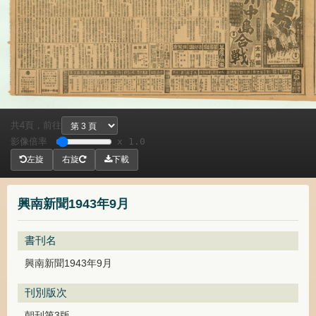
共
頁，
前往
4
影像倍率
x 1.0
左旋
右旋
下載
興南新聞1943年9月
書刊名
興南新聞1943年9月
刊別版次
朝刊第3版