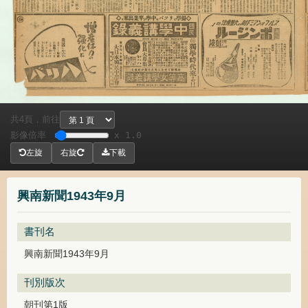
共
頁，
前往
4
影像倍率
x 1.0
左旋
右旋
下載
興南新聞1943年9月
書刊名
興南新聞1943年9月
刊別版次
朝刊第1版