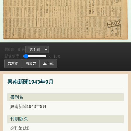
共
頁，
前往
6
影像倍率
x 1.0
左旋
右旋
下載
興南新聞1943年9月
書刊名
興南新聞1943年9月
刊別版次
夕刊第1版