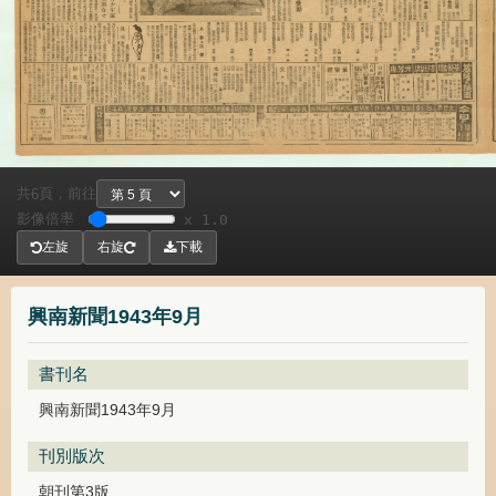
共
頁，
前往
6
影像倍率
x 1.0
左旋
右旋
下載
興南新聞1943年9月
書刊名
興南新聞1943年9月
刊別版次
朝刊第3版