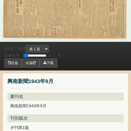
共
頁，
前往
6
影像倍率
x 1.0
左旋
右旋
下載
興南新聞1943年9月
書刊名
興南新聞1943年9月
刊別版次
夕刊第1版