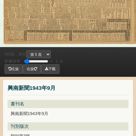
共
頁，
前往
6
影像倍率
x 1.0
左旋
右旋
下載
興南新聞1943年9月
書刊名
興南新聞1943年9月
刊別版次