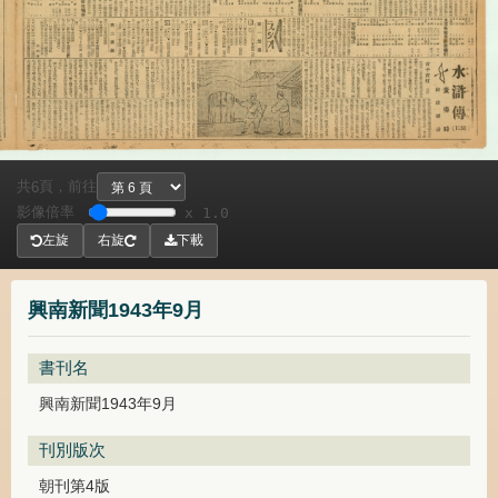
共
頁，
前往
6
影像倍率
x 1.0
左旋
右旋
下載
興南新聞1943年9月
書刊名
興南新聞1943年9月
刊別版次
朝刊第4版