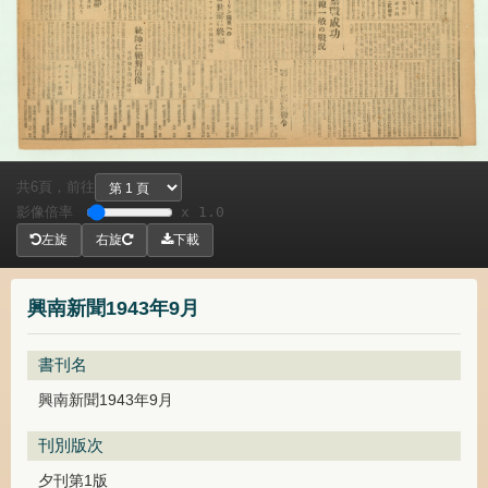
共
頁，
前往
6
影像倍率
x 1.0
左旋
右旋
下載
興南新聞1943年9月
書刊名
興南新聞1943年9月
刊別版次
夕刊第1版