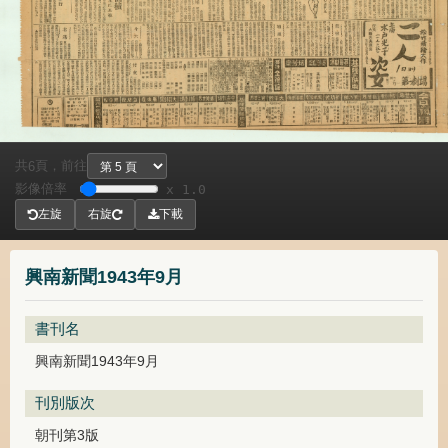
共
頁，
前往
6
影像倍率
x 1.0
左旋
右旋
下載
興南新聞1943年9月
書刊名
興南新聞1943年9月
刊別版次
朝刊第3版