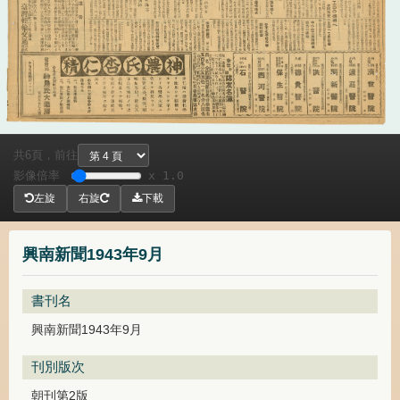
共
頁，
前往
6
影像倍率
x 1.0
左旋
右旋
下載
興南新聞1943年9月
書刊名
興南新聞1943年9月
刊別版次
朝刊第2版