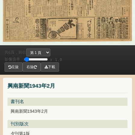
共
頁，
前往
6
影像倍率
x 1.0
左旋
右旋
下載
興南新聞1943年2月
書刊名
興南新聞1943年2月
刊別版次
夕刊第1版