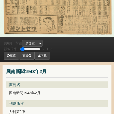
共
頁，
前往
6
影像倍率
x 1.0
左旋
右旋
下載
興南新聞1943年2月
書刊名
興南新聞1943年2月
刊別版次
夕刊第2版