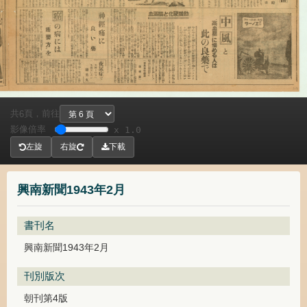
共
頁，
前往
6
影像倍率
x 1.0
左旋
右旋
下載
興南新聞1943年2月
書刊名
興南新聞1943年2月
刊別版次
朝刊第4版