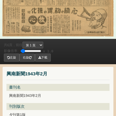
共
頁，
前往
6
影像倍率
x 1.0
左旋
右旋
下載
興南新聞1943年2月
書刊名
興南新聞1943年2月
刊別版次
夕刊第1版