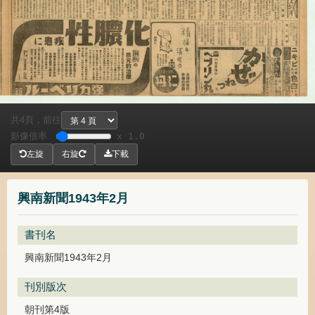
共
頁，
前往
4
影像倍率
x 1.0
左旋
右旋
下載
興南新聞1943年2月
書刊名
興南新聞1943年2月
刊別版次
朝刊第4版