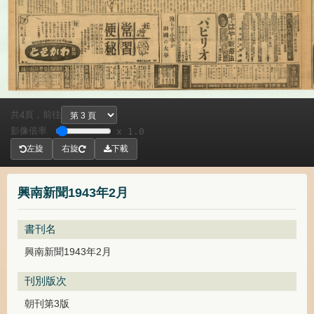
共
頁，
前往
4
影像倍率
x 1.0
左旋
右旋
下載
興南新聞1943年2月
書刊名
興南新聞1943年2月
刊別版次
朝刊第3版