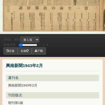
共
頁，
前往
4
影像倍率
x 1.0
左旋
右旋
下載
興南新聞1943年2月
書刊名
興南新聞1943年2月
刊別版次
朝刊第1版