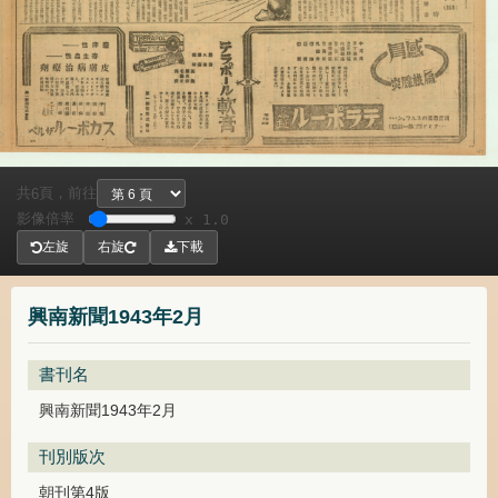
共
頁，
前往
6
影像倍率
x 1.0
左旋
右旋
下載
興南新聞1943年2月
書刊名
興南新聞1943年2月
刊別版次
朝刊第4版