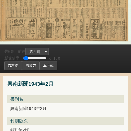
共
頁，
前往
6
影像倍率
x 1.0
左旋
右旋
下載
興南新聞1943年2月
書刊名
興南新聞1943年2月
刊別版次
朝刊第2版