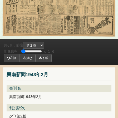
共
頁，
前往
6
影像倍率
x 1.0
左旋
右旋
下載
興南新聞1943年2月
書刊名
興南新聞1943年2月
刊別版次
夕刊第2版