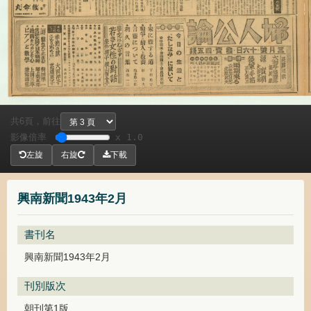
共
頁，
前往
6
影像倍率
x 1.0
左旋
右旋
下載
興南新聞1943年2月
書刊名
興南新聞1943年2月
刊別版次
朝刊第1版