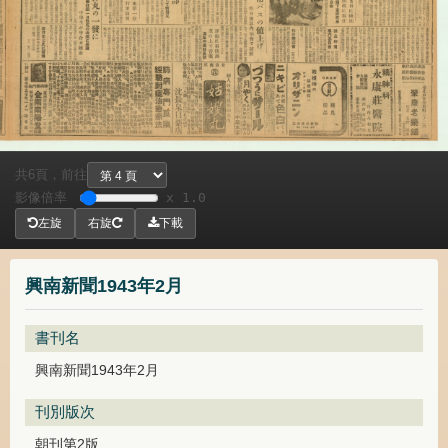
共
頁，
前往
6
影像倍率
x 1.0
左旋
右旋
下載
興南新聞1943年2月
書刊名
興南新聞1943年2月
刊別版次
朝刊第2版