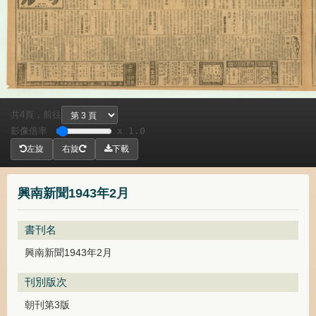
共
頁，
前往
4
影像倍率
x 1.0
左旋
右旋
下載
興南新聞1943年2月
書刊名
興南新聞1943年2月
刊別版次
朝刊第3版