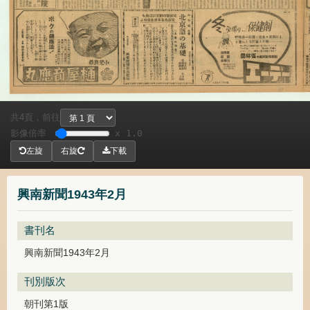
共
頁，
前往
4
影像倍率
x 1.0
左旋
右旋
下載
興南新聞1943年2月
書刊名
興南新聞1943年2月
刊別版次
朝刊第1版