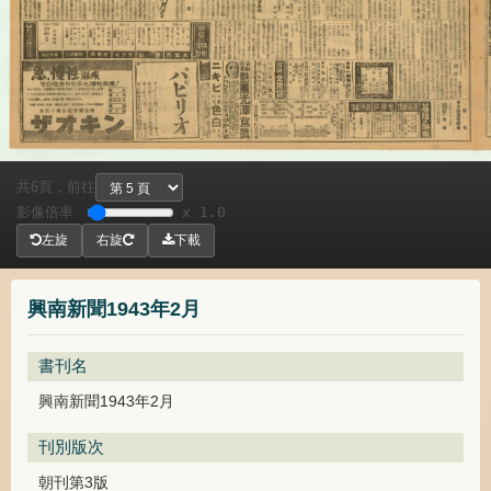
共
頁，
前往
6
影像倍率
x 1.0
左旋
右旋
下載
興南新聞1943年2月
書刊名
興南新聞1943年2月
刊別版次
朝刊第3版