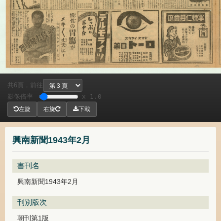
共
頁，
前往
6
影像倍率
x 1.0
左旋
右旋
下載
興南新聞1943年2月
書刊名
興南新聞1943年2月
刊別版次
朝刊第1版