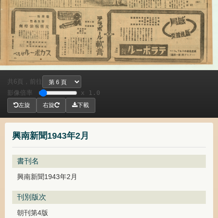
共
頁，
前往
6
影像倍率
x 1.0
左旋
右旋
下載
興南新聞1943年2月
書刊名
興南新聞1943年2月
刊別版次
朝刊第4版