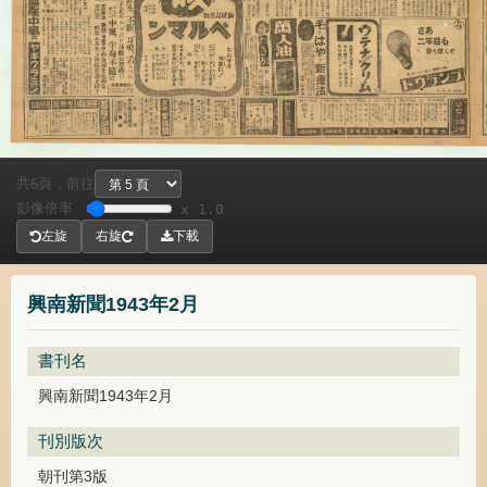
共
頁，
前往
6
影像倍率
x 1.0
左旋
右旋
下載
興南新聞1943年2月
書刊名
興南新聞1943年2月
刊別版次
朝刊第3版