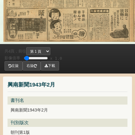
共
頁，
前往
4
影像倍率
x 1.0
左旋
右旋
下載
興南新聞1943年2月
書刊名
興南新聞1943年2月
刊別版次
朝刊第1版