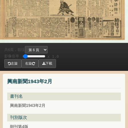
共
頁，
前往
6
影像倍率
x 1.0
左旋
右旋
下載
興南新聞1943年2月
書刊名
興南新聞1943年2月
刊別版次
朝刊第4版