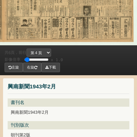
共
頁，
前往
6
影像倍率
x 1.0
左旋
右旋
下載
興南新聞1943年2月
書刊名
興南新聞1943年2月
刊別版次
朝刊第2版