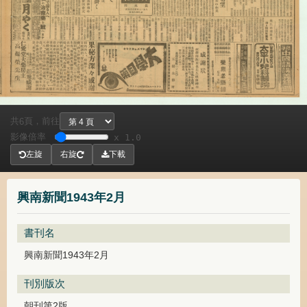
共
頁，
前往
6
影像倍率
x 1.0
左旋
右旋
下載
興南新聞1943年2月
書刊名
興南新聞1943年2月
刊別版次
朝刊第2版