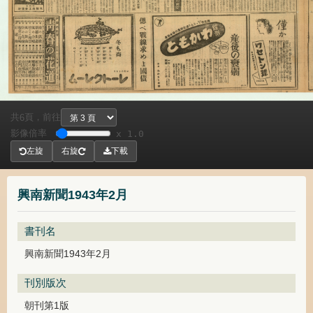
共
頁，
前往
6
影像倍率
x 1.0
左旋
右旋
下載
興南新聞1943年2月
書刊名
興南新聞1943年2月
刊別版次
朝刊第1版