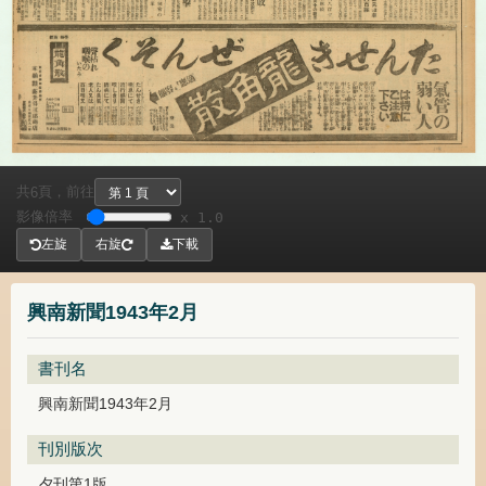
共
頁，
前往
6
影像倍率
x 1.0
左旋
右旋
下載
興南新聞1943年2月
書刊名
興南新聞1943年2月
刊別版次
夕刊第1版