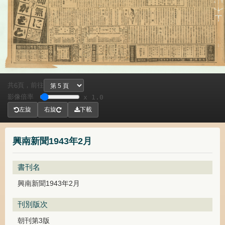
共
頁，
前往
6
影像倍率
x 1.0
左旋
右旋
下載
興南新聞1943年2月
書刊名
興南新聞1943年2月
刊別版次
朝刊第3版