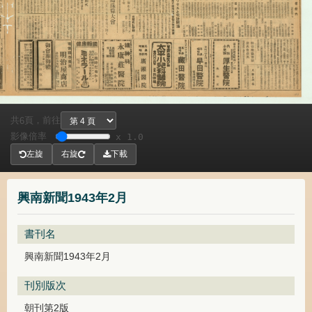
共
頁，
前往
6
影像倍率
x 1.0
左旋
右旋
下載
興南新聞1943年2月
書刊名
興南新聞1943年2月
刊別版次
朝刊第2版