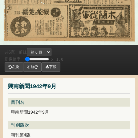
共
頁，
前往
6
影像倍率
x 1.0
左旋
右旋
下載
興南新聞1942年9月
書刊名
興南新聞1942年9月
刊別版次
朝刊第4版